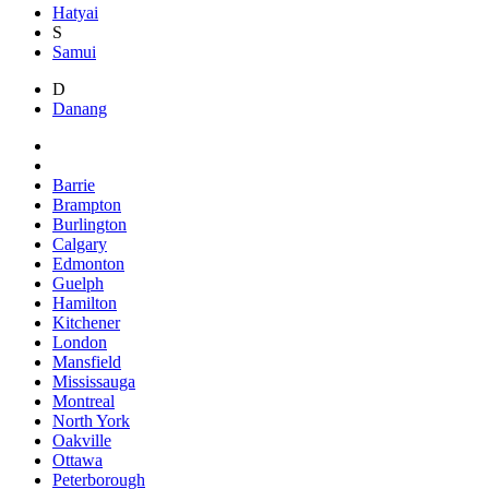
Hatyai
S
Samui
D
Danang
Barrie
Brampton
Burlington
Calgary
Edmonton
Guelph
Hamilton
Kitchener
London
Mansfield
Mississauga
Montreal
North York
Oakville
Ottawa
Peterborough