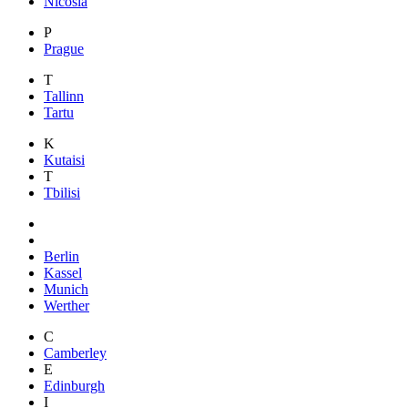
Nicosia
P
Prague
T
Tallinn
Tartu
K
Kutaisi
T
Tbilisi
Berlin
Kassel
Munich
Werther
C
Camberley
E
Edinburgh
I