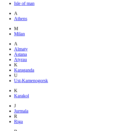
Isle of man
A
Athens
M
Milan
A
Almaty
Astana
Atyrau
K
Karaganda
U
Ust-Kamenogorsk
K
Karakol
J
Jurmala
R
Riga