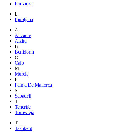
Prievidza
L
Ljubljana
A
Alicante
Alzira
B
Benidorm
C
Calp
M
Murcia
P
Palma De Mallorca
S
Sabadell
T
Tenerife
Torrevieja
T
Tashkent