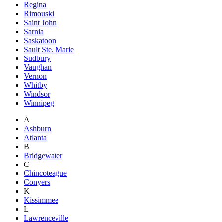
Regina
Rimouski
Saint John
Sarnia
Saskatoon
Sault Ste. Marie
Sudbury
Vaughan
Vernon
Whitby
Windsor
Winnipeg
A
Ashburn
Atlanta
B
Bridgewater
C
Chincoteague
Conyers
K
Kissimmee
L
Lawrenceville