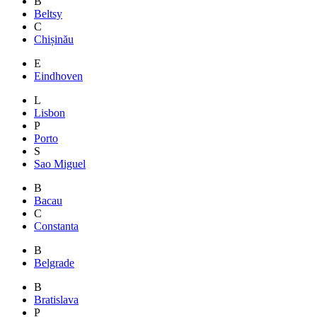
B
Beltsy
C
Chișinău
E
Eindhoven
L
Lisbon
P
Porto
S
Sao Miguel
B
Bacau
C
Constanta
B
Belgrade
B
Bratislava
P