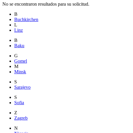
No se encontraron resultados para su solicitud.
B
Buchkirchen
L
Linz
B
Baku
G
Gomel
M
Minsk
S
Sarajevo
S
Sofia
Z
Zagreb
N